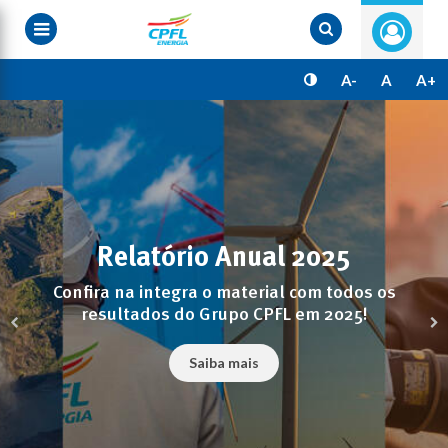
Pular
para
o
conteúdo
principal
A-
A
A+
Relatório Anual 2025
Confira na integra o material com todos os
resultados do Grupo CPFL em 2025!
Saiba mais