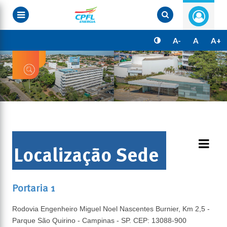
Pular
para
o
conteúdo
principal
A-
A
A+
Localização Sede
Portaria 1
Rodovia Engenheiro Miguel Noel Nascentes Burnier, Km 2,5 -
Parque São Quirino - Campinas - SP. CEP: 13088-900