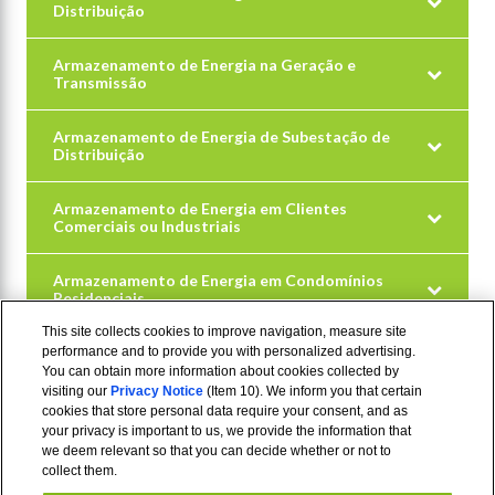
Distribuição
Armazenamento de Energia na Geração e
Transmissão
Armazenamento de Energia de Subestação de
Distribuição
Armazenamento de Energia em Clientes
Comerciais ou Industriais
Armazenamento de Energia em Condomínios
Residenciais
This site collects cookies to improve navigation, measure site
performance and to provide you with personalized advertising.
You can obtain more information about cookies collected by
visiting our
Privacy Notice
(Item 10). We inform you that certain
cookies that store personal data require your consent, and as
your privacy is important to us, we provide the information that
we deem relevant so that you can decide whether or not to
collect them.